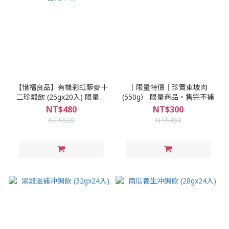
【惜福良品】有機彩虹藜麥十
│限量特價│珍寶東坡肉
二珍穀飲 (25gx20入) 限量商
(550g） 限量商品‧售完不補
品‧售完不補
NT$480
NT$300
NT$520
NT$450