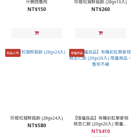
什錦西魯肉
珍姬松茸鮮菇飲 (28gx10入)
NT$150
NT$260
新品上市
惜福良品
珍姬松茸鮮菇飲 (28gx24入)
【惜福良品】有機彩虹藜麥核
桃杏仁飲 (20gx20入) 限量商
NT$580
品‧售完不補
NT$410