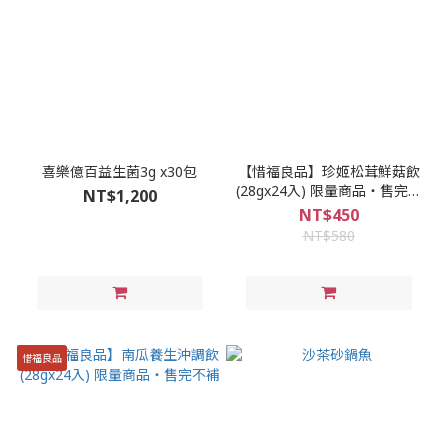
喜樂億百益生菌3g x30包
【惜福良品】珍姬松茸鮮菇飲
(28gx24入) 限量商品‧售完不
NT$1,200
補
NT$450
NT$580
惜福良品