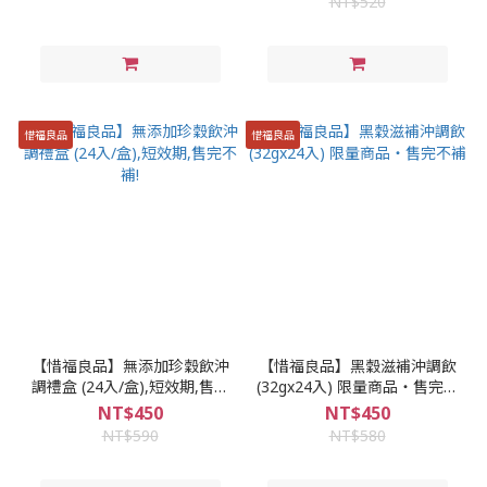
NT$520
惜福良品
惜福良品
【惜福良品】無添加珍穀飲沖
【惜福良品】黑穀滋補沖調飲
調禮盒 (24入/盒),短效期,售完
(32gx24入) 限量商品‧售完不
不補!
補
NT$450
NT$450
NT$590
NT$580