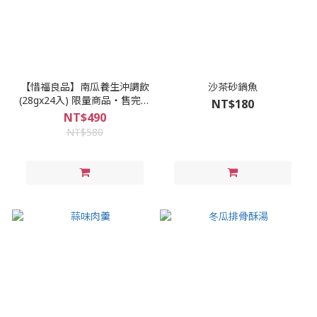
【惜福良品】南瓜養生沖調飲
沙茶砂鍋魚
(28gx24入) 限量商品‧售完不
NT$180
補
NT$490
NT$580