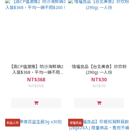
【高CP值激推】叻沙海鮮鍋2
惜福良品【台北美食】炒炊粉
入裝$368，平均一鍋不用
(290g) 一人份
$200！
NT$368
NT$30
NT$500
NT$70
新品上市
惜福良品