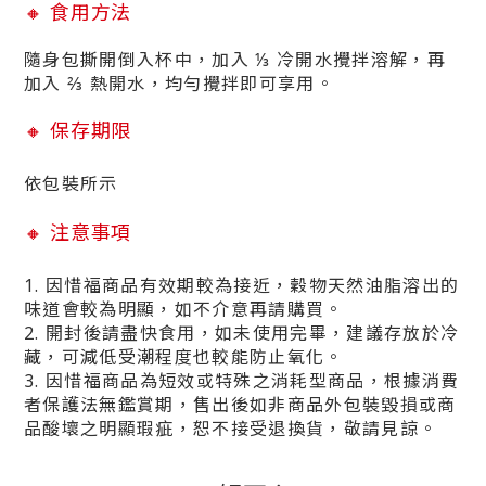
🔸
食用方法
隨身包撕開倒入杯中，加入 ⅓ 冷開水攪拌溶解，再
加入 ⅔ 熱開水，均勻攪拌即可享用。
🔸
保存期限
依包裝所示
🔸
注意事項
1. 因惜福商品有效期較為接近，穀物天然油脂溶出的
味道會較為明顯，如不介意再請購買。
2.
開封後請盡快食用，如未使用完畢，
建議存放於冷
藏，可減低受潮程度也
較能防止氧化。
3. 因惜福商品為短效或特殊之消耗型商品，根據消費
者保護法無鑑賞期，售出後如非商品外包裝毀損或商
品酸壞之明顯瑕疵，恕不接受退換貨，敬請見諒。