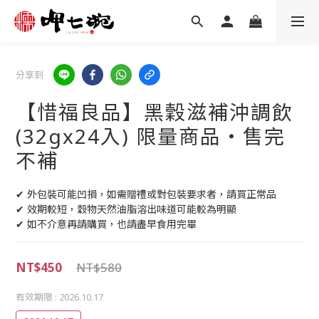
分享到
【惜福良品】黑穀滋補沖調飲
(32gx24入) 限量商品‧售完
不補
✔ 外包裝可能凹損，如需贈禮或對包裝要求者，請買正常品
✔ 效期較短，穀物天然油脂溶出味道可能較為明顯
✔ 如不介意再請購買，也請盡早食用完畢
NT$450
NT$580
有效期限
: 2026.10.17