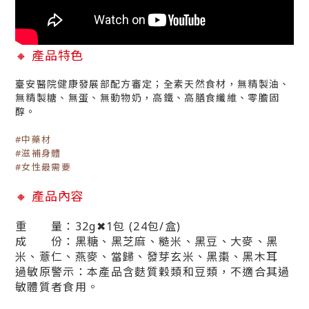
🔸
產品特色
臺安醫院健康發展部配方審定；全素天然食材，無精製油、
無精製糖、無蛋、無動物奶，高鐵、高膳食纖維、零膽固
醇。
#中藥材
#滋補身體
#女性最需要
🔸
產品內容
重 量：32g✖1包 (24包/盒)
成 份：黑糖、黑芝麻、糙米、黑豆、大麥、黑
米、薏仁、燕麥、當歸、發芽玄米、黑棗、黑木耳
過敏原警示：本產品含麩質穀類和豆類，不適合其過
敏體質者食用。