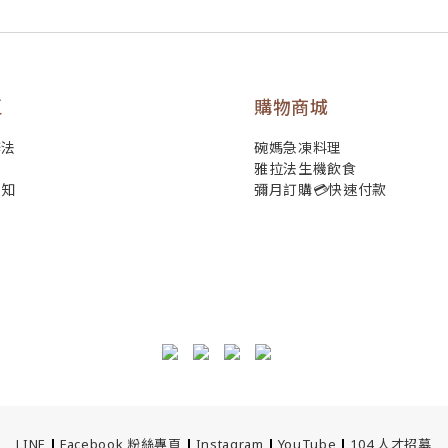
區
購物商城
辦法
碗媽急凍料理
雅拉法生機飲食
須知
彌月訂購💳快速付款
LINE
|
Facebook 粉絲專頁
|
Instagram
|
YouTube
|
104 人才招募