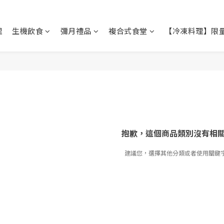
理
生機飲食
彌月禮品
複合式食堂
【冷凍料理】限
抱歉，這個商品類別沒有相
建議您，選擇其他分類或者使用關鍵