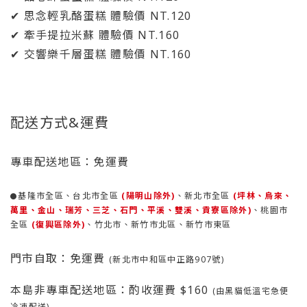
✔ 思念輕乳酪蛋糕 體驗價 NT.120
✔ 牽手提拉米蘇 體驗價 NT.160
✔ 交響樂千層蛋糕 體驗價 NT.160
配送方式
&
運費
專車配送地區：免運費
基隆市全區、台北市
全區
(陽明山除外)
、新北市
全區
(坪林、烏來、
●
萬里、金山、瑞芳、三芝、石門、平溪、雙溪、貢寮區除外)
、桃園市
全區
(復興區除外)
、竹北市、新竹市北區、新竹市東區
門市自取：
免運費
(新北市中和區中正路907號)
本島非專車配送
地區
：酌收運費 $160
(由黑貓低溫宅急便
冷凍配送)