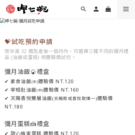
💝
試吃預約申請
懷孕滿 32 週及產後一個月內，可選擇三種不同的彌月禮
品 (油飯或蛋糕) 用體驗價試吃。
彌月油飯
🍘
禮盒
✔ 素食油飯
體驗價 NT.120
(中)
✔ 宰相肚油飯
體驗價 NT.160
(中)
✔ 天賜喜悅雙層油飯
體驗價
(天賜款或喜悅款擇一)
NT.180
彌月蛋糕
🍰
禮盒
✔ 甜心蜂蜜蛋糕 體驗價 NT.120