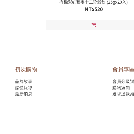
有機彩虹藜麥十二珍穀飲 (25gx20入)
NT$520
初次購物
會員專
品牌故事
會員分級
媒體報導
購物須知
最新消息
退貨退款