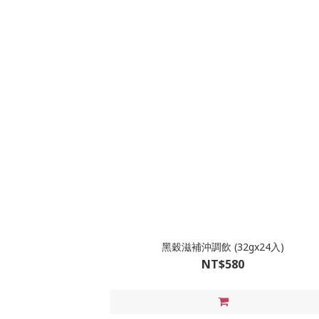
黑穀滋補沖調飲 (32gx24入)
NT$580