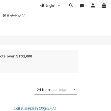
English
】限量優惠商品
ucts over NT$2,000
24 Items per page