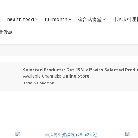
理
health food
fullmonth
複合式食堂
【冷凍料理
賣優惠
Selected Products: Get 15% off with Selected Prod
Available Channels:
Online Store
Term & Condition