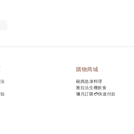
區
購物商城
辦法
碗媽急凍料理
雅拉法生機飲食
須知
彌月訂購💳快速付款