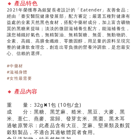
🔸 產品特色
2021年榮獲專為銀髮長者設計的「Eatender」友善食品；
經由「臺安醫院健康發展部」配方審定；嚴選五種對健康有
益處的全素天然黑色食材，搭配中藥材成分，加上富含礦物
質的黑糖來提味；淡淡的微甜滋補養生配方，能滋補養生，
讓您補鐵好氣色，無精製油、無精製糖、無蛋、無動物奶、
全素、高鐵、高膳食纖維、零膽固醇，用足量的原料呈現完
整的健康飲食理念，創造出零負擔的營養沖調飲，是您最安
心、信賴的選擇。
#中藥材
#滋補身體
#女性最需要
🔸
產品內容
重 量：32g✖1包 (10包/盒)
成 分：黑糖、黑芝麻、糙米、黑豆、大麥、黑
米、薏仁、燕麥、當歸、發芽玄米、黑棗、黑木耳
過敏原警示：
此產品含有大豆、芝麻、堅果類及麩質
穀類製品
，不適合其過敏體質者食用。