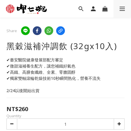
Share
黑穀滋補沖調飲 (32gx10入)
✔臺安醫院健康發展部配方審定
✔微甜滋補養生配方，讓您補鐵好氣色
✔高鐵、高膳食纖維、全素、零膽固醇
✔獨家雙軸滾輪乾燥技術10秒瞬間熟化，營養不流失
2/24以後開始出貨
NT$260
Quantity