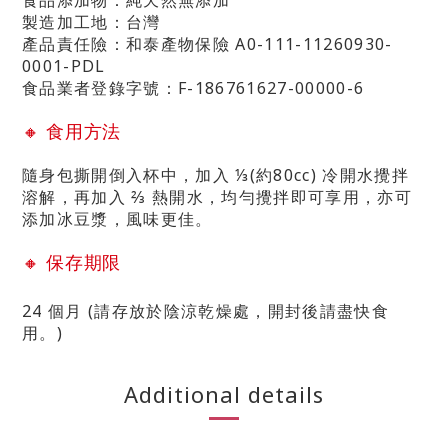
食品添加物：純天然無添加
製造加工地：台灣
產品責任險：
和泰產物保險
A0-111-11260930-
0001-PDL
食品業者登錄字號：
F-186761627-00000-6
🔸
食用方法
隨身包撕開倒入杯中，加入 ⅓(約80cc) 冷開水攪拌
溶解，
再加入 ⅔ 熱開水，均勻攪拌即可享用，亦可
添加冰豆漿，風味更佳。
🔸
保存期限
24 個月 (請存放於陰涼乾燥處，開封後請盡快食
用。)
Additional details