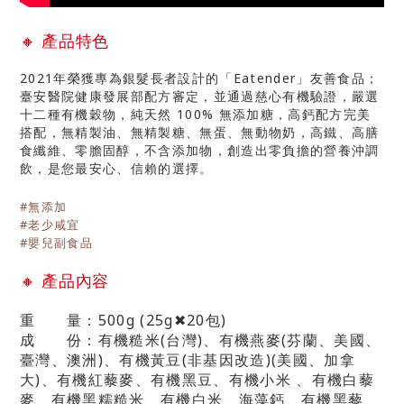
🔸
產品特色
2021年
榮獲專為銀髮長者設計的「Eatender」友善食品；
臺安醫院健康發展部配方審定，並通過慈心有機驗證，嚴選
十二種有機穀物，純天然 100% 無添加糖，高鈣配方完美
搭配，無精製油、無精製糖、無蛋、無動物奶，高鐵、高膳
食纖維、零膽固醇，不含添加物，創造出零負擔的營養沖調
飲，是您最安心、信賴的選擇。
#無添加
#老少咸宜
#嬰兒副食品
🔸
產品內容
重 量：500g (25g✖20包)
成 份：
有機糙米(台灣)、有機燕麥(芬蘭、美國、
臺灣、澳洲)、有機黃豆(非基因改造)(美國、加拿
大)、有機紅藜麥、有機黑豆、有機小米 、有機白藜
麥、有機黑糯糙米、有機白米、海藻鈣、有機黑藜