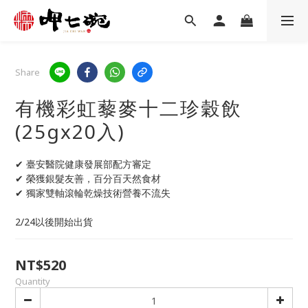
Share
有機彩虹藜麥十二珍穀飲
(25gx20入)
✔ 臺安醫院健康發展部配方審定
✔ 榮獲銀髮友善，百分百天然食材
✔ 獨家雙軸滾輪乾燥技術營養不流失
2/24以後開始出貨
NT$520
Quantity