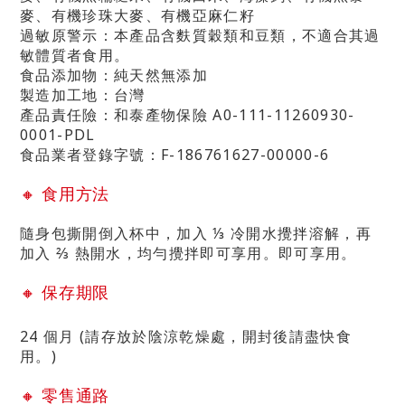
麥、有機珍珠大麥、有機亞麻仁籽
過敏原警示：本產品含麩質穀類和豆類，不適合其過
敏體質者食用。
食品添加物：純天然無添加
製造加工地：台灣
產品責任險：
和泰產物保險
A0-111-11260930-
0001-PDL
食品業者登錄字號：
F-186761627-00000-6
🔸
食用方法
隨身包撕開倒入杯中，加入 ⅓ 冷開水攪拌溶解，再
加入 ⅔ 熱開水，均勻攪拌即可享用。即可享用。
🔸
保存期限
24 個月 (請存放於陰涼乾燥處，開封後請盡快食
用。)
🔸
零售通路