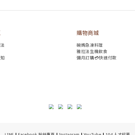
區
購物商城
辦法
碗媽急凍料理
雅拉法生機飲食
須知
彌月訂購💳快速付款
LINE
|
Facebook 粉絲專頁
|
Instagram
|
YouTube
|
104 人才招募