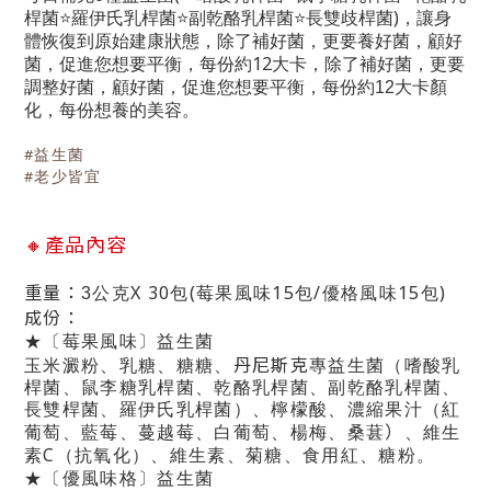
)
桿菌
⭐
羅伊氏乳桿菌
⭐
副乾酪乳桿菌
⭐
長雙歧桿菌
，讓身
體恢復到原始建康狀態，除了補好菌，更要養好菌，顧好
12
菌，促進您想要平衡，每份約
大卡，除了補好菌，更要
調整好菌，顧好菌，促進您想要平衡，每份約12大卡顏
化，每份想養的美容。
#
益生菌
#
老少皆宜
🔸
產品內容
重量：
X 30
(
15
/
15
)
3
公克
包
莓果風味
包
優格風味
包
成份：
★〔莓果風味〕益生菌
丹尼斯克
玉米澱粉、乳糖、糖糖、
專益生菌（嗜酸乳
桿菌、鼠李糖乳桿菌、乾酪乳桿菌、副乾酪乳桿菌、
長雙桿菌、羅伊氏乳桿菌）、檸檬酸、濃縮果汁（紅
）
葡萄、藍莓、蔓越莓、白葡萄、楊梅、桑葚
、維生
C
素
（抗氧化）、維生素、菊糖、食用紅、糖粉。
★〔優風味格〕益生菌