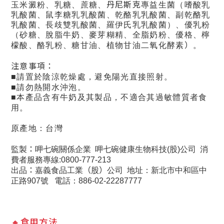
丹尼斯克
玉米澱粉、乳糖、蔗糖、
專益生菌（嗜酸乳
乳酸菌、鼠李糖乳乳酸菌、乾酪乳乳酸菌、副乾酪乳
乳酸菌、長歧雙乳酸菌、羅伊氏乳乳酸菌）、優乳粉
（砂糖、脫脂牛奶、麥芽糊精、全脂奶粉、優格、檸
）
檬酸、酪乳粉、糖甘油、植物甘油二氧化酵素
。
注意事項：
■請置於陰涼乾燥處，避免陽光直接照射。
■請勿熱開水沖泡。
■本產品含有牛奶及其製品，不適合其過敏體質者食
用。
原產地：台灣
：
監製
呷七碗關係企業
呷七碗健康生物科技
(
股
)
公司
消
費者服務專線
:0800-777-213
：
（
）
出品
嘉義食品工業
股
公司
地址
：
新北市中和區中
正路
907
號
電話
：886-02-22287777
🔸
食用方法