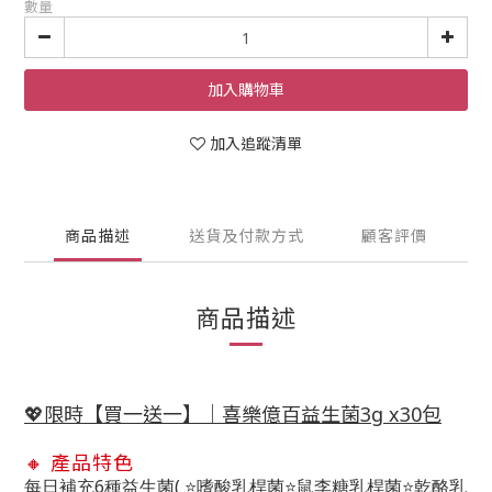
數量
加入購物車
加入追蹤清單
商品描述
送貨及付款方式
顧客評價
商品描述
💖限時【買一送一】｜喜樂億百益生菌3g x30包
🔸 產品特色
6
(
每日補充
種益生菌
⭐
嗜酸乳桿菌
⭐
鼠李糖乳桿菌
⭐
乾酪乳