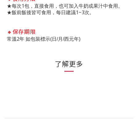
1
★每次
包，直接食用，也可加入牛奶或果汁中食用。
1~3
★飯前飯後皆可食用，每日建議
次。
🔸
保存期限
2
常溫
年
如包裝標示
(
日
/
月
/
西元年
)
了解更多