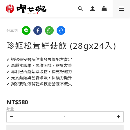
分享到
珍姬松茸鮮菇飲 (28gx24入)
✔ 通過臺安醫院健康發展部配方審定
✔ 高膳食纖維、零膽固醇，銀髮友善
✔ 專利巴西蘑菇萃取物，補充好體力
✔ 元氣菇類與營養珍穀，保護力提升
✔ 獨家雙軸滾輪乾燥技術營養不流失
NT$580
數量