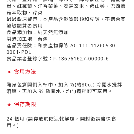
母、紅蘿蔔、洋香菜葉、發芽玄米、紫山藥、巴西蘑
菇萃取物、芹菜
過
過敏原警示：本產品含麩質穀類和豆類，不適合其
過敏體質者食用
食品添加物：純天然無添加
製造加工地：台灣
產品責任險：
和泰產物保險 A0-111-11260930-
0001-PDL
食品業者登錄字號：
F-186761627-00000-6
🔸
食用方法
隨身包撕開倒入杯中，加入 ⅓(約80cc) 冷開水攪拌
溶解，再加入 ⅔ 熱開水，均勻攪拌即可享用。
🔸
保存期限
24 個月 (請存放於陰涼乾燥處，開封後請盡快食
用。)