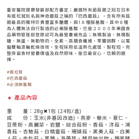
臺安醫院健康發展部配方審定；嚴選所有菌菇類之冠在日本
有姬松茸別名與神奇蘑菇之稱的『巴西蘑菇』，含有所有菇
類最高的獨特珍貴豐富多醣體，與1８種胺基酸，其中８種
為人體無法自行製造的必需胺基酸，也是２０００年美國食
品藥物管理局登錄認可為最營養補充品；無精製油、無精製
糖、無蛋、無動物奶、全素、高膳食纖維、零膽固醇，以電
腦雙軸滾輪乾燥技術，全程採用低溫熟化處理、製程短，完
整保留食材營養價值及自然原味，是您最安心、信賴的選
擇。
#姬松茸
#巴西蘑菇
#必須胺基酸
🔸
產品內容
重 量：28g✖1包 (24包/盒)
成 份：玉米(非基因改造)、燕麥
、
糙米、薏仁
、
豆漿粉、
高麗菜、岩鹽、綜合菇粉、香菇、洋菇、鴻
喜菇、杏鮑菇、白精靈菇、珊瑚菇、黑美人菇、白美
人菇、金針菇、黑糖、海帶芽、酵母抽出物、糖蜜酵