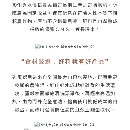
彰化秀水優良農民簽訂長期生產之訂購契約，保
障農民固定收益，使其能夠在符合人性本質下耕
耘農作物，產出不含過量農藥、肥料且自然熟成
採收的優質ＣＮＳ一等長糯米。
❝食材嚴選，好料就有好產品❞
雞蛋選用是來自全國最大山泉水產地之屏東縣高
樹鄉的農牧場，好山好水成就好雞群的生活環
境；蛋殼表面徹底清洗潔淨後，再經由高溫加
熱，由內而外完全煮熟，捨棄使用較低成本的白
殼蛋，而改用營養價值高的紅殼土雞蛋取代。