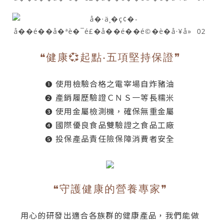
❝健康💞起點‧五項堅持保證❞
使用檢驗合格之電宰場自炸豬油
❶
產銷履歷驗證ＣＮＳ一等長糯米
❷
使用金屬檢測機，確保無重金屬
❸
國際優良食品雙驗證之食品工廠
❹
投保產品責任險保障消費者安全
❺
❝守護健康的營養專家❞
用心的研發出適合各族群的健康產品，我們能做