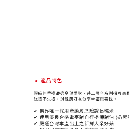
🔸
產品特色
頂級伴手禮🎁德高望重款，共三層全系列招牌商
送禮不失禮，與親朋好友分享幸福與喜悅。
✔ 業界唯一採用產銷履歷驗證長糯米
✔ 使用優良合格電宰豬自行提煉豬油 (奶素
✔
嚴選台灣本產出土之新鮮大朵好菇