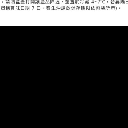
用，請將盒蓋打開讓產品降溫，並置於冷藏 4~7℃，若要隔
長崎蛋糕賞味日期 7 日、養生沖調飲保存期限依包裝所示)。