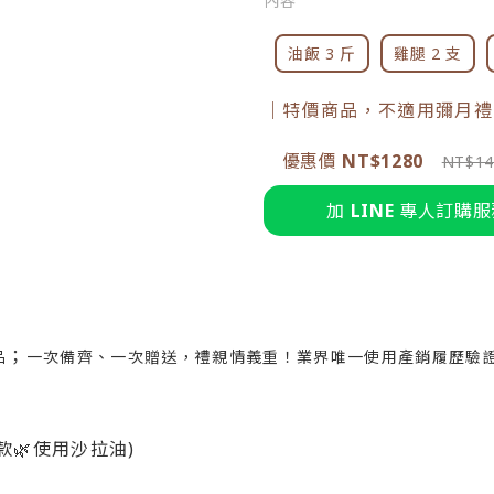
內容
油飯 3 斤
雞腿 2 支
｜
特價商品，不適用彌月禮
優惠價
NT$1280
NT$14
加
LINE
專人訂購服
；
品
一次備齊、一次贈送，禮親情義重！業界唯一使用產銷履歷驗
款🌿使用沙拉油)