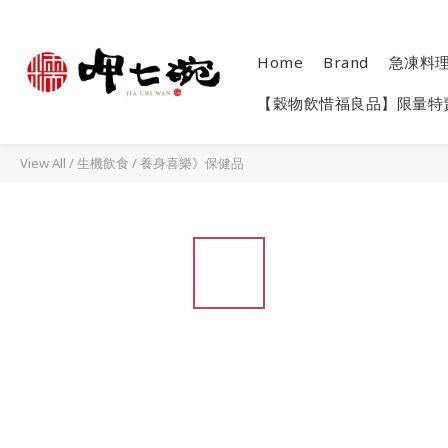
Home
Brand
急凍料
【穀物飲惜福良品】限量特
View All
/
生機飲食
/
養身喜樂》保健品