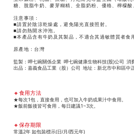
糖、脫脂牛奶、麥芽糊精、全脂奶粉、優格、檸檬酸
注意事項：
■請置於陰涼乾燥處，避免陽光直接照射。
■請勿熱開水沖泡。
■本產品含有牛奶及其製品，不適合其過敏體質者食
原產地：台灣
：
監製
呷七碗關係企業
呷七碗健康生物科技
(
股
)
公司
消
：
（
）
出品
嘉義食品工業
股
公司
地址
：
新北市中和區中
🔸
食用方法
1
★每次
包，直接食用，也可加入牛奶或果汁中食用。
1~3
★飯前飯後皆可食用，每日建議
次。
🔸
保存期限
2
常溫
年
如包裝標示
(
日
/
月
/
西元年
)