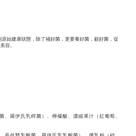
到原始建康狀態，除了補好菌，更要養好菌，顧好菌，促
的美容。
菌、羅伊氏乳桿菌）、檸檬酸、濃縮果汁（紅葡萄、
、長歧雙乳酸菌、羅伊氏乳乳酸菌）、優乳粉（砂