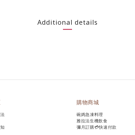
Additional details
區
購物商城
辦法
碗媽急凍料理
雅拉法生機飲食
須知
彌月訂購💳快速付款