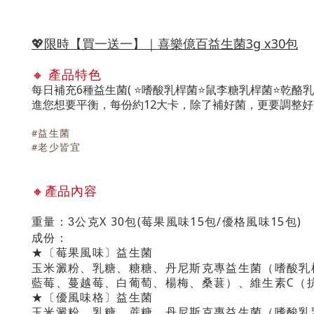
💖限時【買一送一】｜喜樂億百益生菌3g x30包
🔸 產品特色
6
(
每日補充
種益生菌
⭐
嗜酸乳桿菌
⭐
鼠李糖乳桿菌
⭐
乾酪乳
12
進您想要平衡，每份約
大卡，除了補好菌，更要調整好
#
益生菌
#
老少皆宜
🔸
產品內容
重量：
X 30
(
15
/
15
)
3
公克
包
莓果風味
包
優格風味
包
成份：
★〔莓果風味〕益生菌
丹尼斯克
玉米澱粉、乳糖、糖糖、
專益生菌（嗜酸乳
）
C
藍莓、蔓越莓、白葡萄、楊梅、桑葚
、維生素
（
★〔優風味格〕益生菌
丹尼斯克
玉米澱粉、乳糖、蔗糖、
專益生菌（嗜酸乳