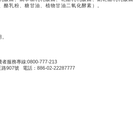
）
、酪乳粉、糖甘油、植物甘油二氧化酵素
。
用。
費者服務專線
:0800-777-213
正路
907
號
電話
：886-02-22287777