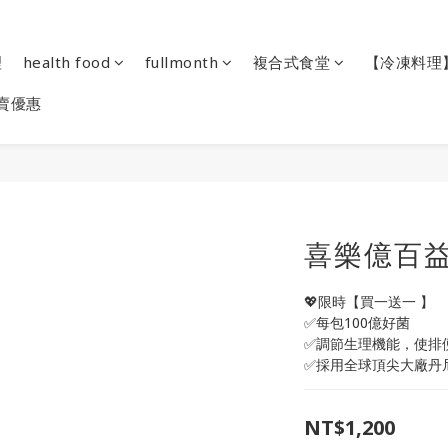
理
health food
fullmonth
複合式食堂
【冷凍料理
賣優惠
喜樂億百益
💖限時【買一送一 】
✅每包100億好菌
✅調節生理機能，使排
✅採用全球頂尖大廠丹尼斯
NT$1,200