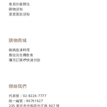
會員分級辦法
購物須知
退貨退款須知
購物商城
碗媽急凍料理
雅拉法生機飲食
彌月訂購💳快速付款
聯絡我們
代表號：02-8226-7777
統一編號：86761627
235 新北市中和區中正路 907 號