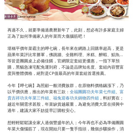
再過不久，就要準備過農曆新年了，此刻，想必有許多家庭主婦
正為了如何準備家人的年菜而大傷腦筋吧！
堪稱平價年菜霸主的呷七碗，長年來在網路上回購率超高，更是
蘋果年菜評比常勝軍，佛跳牆、全雞料理、米糕、醉蝦、鯧魚…
等皆是團圓桌上必備佳餚，官網限定套組更優惠，一指下單預
購，黑貓急凍宅配免運到府，不論是品牌知名度、套組內容豐富
度與整體價格，絕對是CP值最高的年菜套組首選推薦。
今年【呷七碗】
為照顧一般消費族群，在原物料價格飊漲下，乃
以平價供應，
推出的年菜有三款：
全福團圓功夫年菜七件組
、
富
貴吉祥
功夫年菜
三件組
、
福兔迎春
功夫
鍋物四件組
，料好實在；
越近年關需求甚殷，年菜缺貨越嚴重，為避免消費大眾在掃興中
過年，建議大家不妨提早訂購較安心。
​想輕輕鬆鬆讓全家人過個豐盛年的人；今年再也不必為準備團圓
年菜大傷惱筋了，現在開始只要一隻手指頭，幾個步驟操作，消